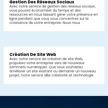
Gestion Des Réseaux Sociaux
Avec notre service de gestion des réseaux sociaux,
vous pouvez économiser du temps et des
ressources en nous laissant gérer votre présence en
ligne pendant que vous vous concentrez sur la
croissance de votre entreprise. Nous nous
occuperons de la création de vos contenu et vous
bâtiront une communauté digitale solide et fidèle.
Création De Site Web
Avec notre service de création de site Web,
propulsez votre entreprise vers de nouveaux
sommets numériques. Que vous souhaitiez
améliorer un site existant ou démarrer un nouveau
projet, notre service allie créativité et technologie
pour vous livrer un site internet rapide, sécurisé et
responsive. Notre objectif est de vous aider à
atteindre vos objectifs commerciaux en vous
offrant une fenêtre virtuelle sur le monde.